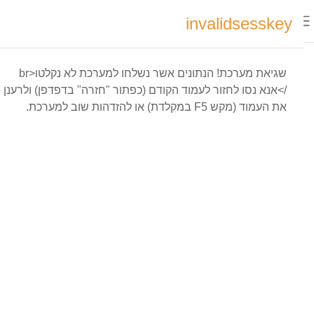
וג לתוכן הראשי
משתמשים
invalidsesskey
he
התחברות
כרגע
התחברות
חלון סקירה צדדי
בגישת
מדריך מקוון למודל
אורחים
Course media
שגיאת מערכת! הנתונים אשר נשלחו למערכת לא נקלטו<br
/>אנא נסו לחזור לעמוד הקודם (כפתור "חזרה" בדפדפן) ולרענן
את העמוד (מקש F5 במקלדת) או להזדהות שוב למערכת.
סנן לפי:
בעלים
מתאריך
איפוס הגדרות טבלה