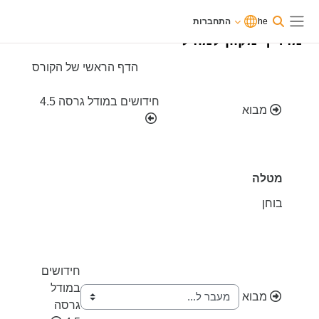
וג לתוכן הראשי
משתמשים
he
התחברות
כרגע
התחברות
חלון סקירה צדדי
בגישת
מדריך מקוון למודל
אורחים
תקציר יחידת-הוראה
הדף הראשי של הקורס
חידושים במודל גרסה 4.5
מבוא
מטלה
בוחן
חידושים
במודל
מבוא
גרסה