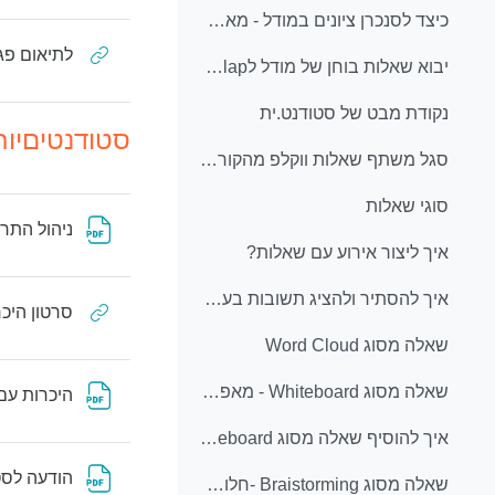
כיצד לסנכרן ציונים במודל - מאתר Wooclap - יש לבצע את הסנכרון לאחר שהפעילות הסתיימה
לתיאום פג
יבוא שאלות בוחן של מודל לWooclap
נקודת מבט של סטודנט.ית
סטודנטיםיות
סגל משתף שאלות ווקלפ מהקורסים שלו - ניתן להתנסות במענה על השאלות מנקודת מבט של סטודנט.ית
סוגי שאלות
ניהול התר
איך ליצור אירוע עם שאלות?
איך להסתיר ולהציג תשובות בעת הפעלת הפעילות בכיתה?
סרטון היכר
שאלה מסוג Word Cloud
שאלה מסוג Whiteboard - מאפשר הוספת פתקיות (חלופה ל Padlet)
היכרות עם 
איך להוסיף שאלה מסוג Collaborative Whiteboard
הודעה לסט
שאלה מסוג Braistorming -חלופה ל Padlet