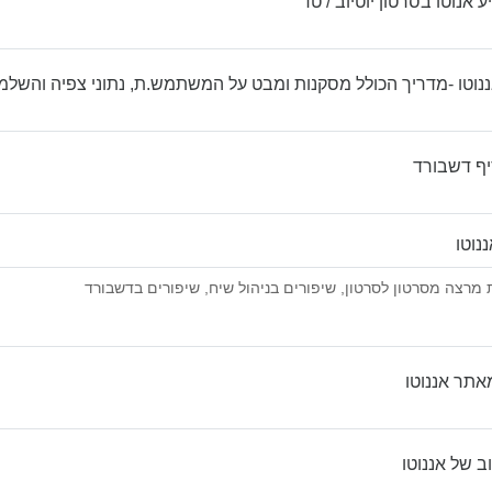
קובץ
 אנוטו בסרטון יוטיוב / טד
נוטו -מדריך הכולל מסקנות ומבט על המשתמש.ת, נתוני צפיה והשלמ
קובץ
יף דשבורד
קובץ
ננוטו
 מרצה מסרטון לסרטון, שיפורים בניהול שיח, שיפורים בדשבורד
קישור לאתר אינטרנט
אתר אננוטו
קישור לאתר אינטרנט
וב של אננוטו