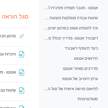
אננוטו - מעבר מצפיה פסיבית ללמידה אקטיבית - מסמך הדרכה לסגל הוראה
סגל הוראה
שיטות עבודה מומלצות והצעות לפעילויות עם אננוטו
איך להטמיע אנוטו בסרטון יוטיוב / טד
סרטון הכר
דשבורד אננוטו -מדריך הכולל מסקנות ומבט על המשתמש.ת, נתוני צפיה והשלמת הוידאו
כיצד להוסיף דשבורד
היכרות עם 
חידושים אננוטו
מדריכים מאתר אננוטו
אננוטו - 
ערוץ היוטיוב של אננוטו
לתיאום פגישה אישית של סגל הוראה עם גילי כהן מחברת אננוטו
שיטות עבו
סטודנטיםיות