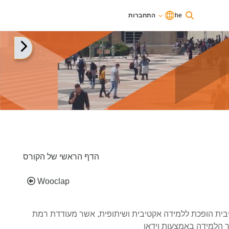
he
התחברות
אתם משתמשים כרגע בגישת אורחים
התחברות
תצוגת סר
הדף הראשי של הקורס
Wooclap
ה פסיבית הופכת ללמידה אקטיבית ושיתופית, אשר מעודדת רמת
 הלמידה באמצעות וידאו