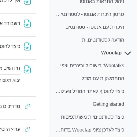
איך להטמיע
ניהול התראות באננוטו
סרטון היכרות אננוטו - לסטודנטיםיות
דשבורד אנ
היכרות עם אננוטו - סטודנטים
הודעה לסטודנטים.ות
כיצד להוס
Wooclap
צמצום
Wootalks: רישום לוובינרים וצפייה בהקלטות
חידושים א
התממשקות עם מודל
יבוא תגובות
כיצד להוסיף לאתר המודל פעילות Wooclap
Getting started
מדריכים מ
כיצד סטודנטיםיות משתתפיםות
ערוץ היוטי
כיצד לעדכן ציוני Wooclap בדוח ציוני המודל - יש לבצע לאחר שהפעילות הסתיימה (רלוונטי גם למטרת רישום נוכחות בקורס) (העתק)