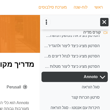
ילוג לתוכן הראשי
Use of a Social Annotation Platform for Pre-Class Reading Assignments in a Flipped Introductory Physics Class
ראשי
לוח-שנה
מערכת סילבוסים
Perusall: Read, Connect, Discuss
סרטונים בעברית
קורס מדיה
הסרטון מציג את ממשק המשתמש והאלמנטים המרכזיים בפלטפורמה: מסכי ניהול הקורס, התוכן והסטודנטים.
הסרטון מציג כיצד ליצור ולהגדיר קורס ב-Perusall, וכיצד להעלות תכנים לשימוש בקורס.
הסרטון מציג כיצד לנהל דיונים מקוונים על תכני הקורס שהועלו ל-Perusall.
מדריך מקוו
הסרטון מציג כיצד ליצור מטלות ב-Perusall, וכיצד להעריך את עבודת הסטודנטים.
תקציר יח
Annoto
צמצום
Perusall
סגל הוראה
סרטון הכרות קצר
Annoto הוא
היכרות עם אננוטו - סגל הוראה
מעורבות גבוהה של